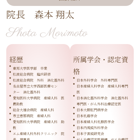
院長 森本 翔太
Shota Morimoto
経歴
所属学会・認定資
東邦大学医学部 卒業
格
松波総合病院 臨床研修
松波総合病院 外科 消化器外科
日本外科学会 外科専門医
名古屋市立大学西部医療セン
日本産婦人科学会 産婦人科専門
ター 消化器外科
医
愛知医科大学病院 産婦人科 医
日本消化器外科学会 消化器外科
員助教
専門医・がん外科治療認定医
総合大雄会病院 産婦人科
日本大腸肛門病学会
市立恵那病院 産婦人科
日本乳癌学会
愛知医科大学病院 産婦人科 助
日本産婦人科乳腺医学会
教
日本内視鏡外科学会
エム産婦人科外科クリニック 院
日本子宮鏡研究会
長 理事長
がん治療認定医機構 がん治療認