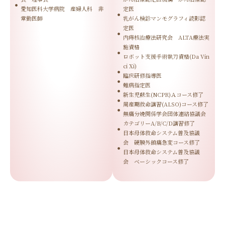
愛知医科大学病院 産婦人科 非
定医
常勤医師
乳がん検診マンモグラフィ読影認
定医
内痔核治療法研究会 ALTA療法実
施資格
ロボット支援手術執刀資格(Da Vin
ci Xi)
臨床研修指導医
難病指定医
新生児蘇生(NCPR)Ａコース修了
周産期救命講習(ALSO)コース修了
無痛分娩関係学会団体連絡協議会
カテゴリーA/B/C/D講習修了
日本母体救命システム普及協議
会 硬膜外鎮痛急変コース修了
日本母体救命システム普及協議
会 ベーシックコース修了